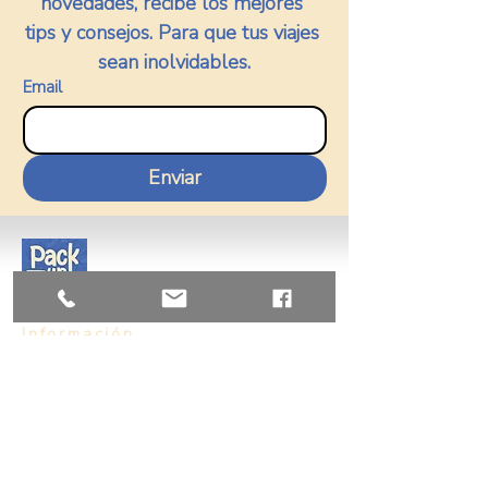
novedades, recibe los mejores 
tips y consejos. Para que tus viajes 
sean inolvidables.
Email
Enviar
Información
Nosotros
Vision y Mision
Contacto
+56955206089