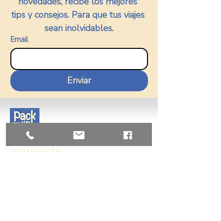
novedades, recibe los mejores 
tips y consejos. Para que tus viajes 
sean inolvidables.
Email
Enviar
Información
Nosotros
Vision y Mision
Contacto
+56955206089