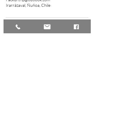
Irarrázaval, Ñuñoa, Chile
Entérate de todas nuestras 
novedades, recibe los mejores 
tips y consejos. Para que tus viajes 
sean inolvidables.
Email
Enviar