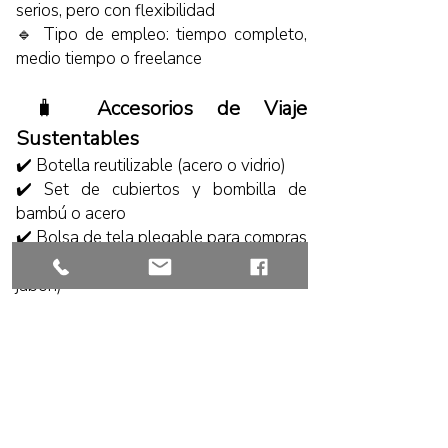
serios, pero con flexibilidad
🔹 Tipo de empleo: tiempo completo,
medio tiempo o freelance
🧳
Accesorios de Viaje
Sustentables
✔️ Botella reutilizable (acero o vidrio)
✔️ Set de cubiertos y bombilla de
bambú o acero
✔️ Bolsa de tela plegable para compras
✔️ Kit de higiene sólida (shampoo y
jabón)
✔️ Toalla de secado rápido de
materiales reciclados
✔️ Cargador solar o power bank
ecológico
✔️ Laptop liviana + disco duro o nube
para respaldos